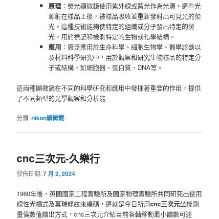
原理
：熒光顯微鏡使用紫外線或藍光作為光源，這些光
源射在樣品上後，被樣品吸收並重新發射出可見光的熒
光。這種技術能夠使特定的組織或分子發出特定的熒
光，用於標記和檢測特定的生物或化學結構。
應用
：廣泛應用於生命科學、細胞生物學、醫學診斷以
及材料科學研究中，用於觀察和研究生物樣品的特定分
子或結構，如細胞器、蛋白質、DNA等。
這兩種顯微鏡在不同的科學研究和應用中發揮著重要的作用，提供
了不同類型的光學觀察和分析能
分類:
nikon顯微鏡
cnc三次元-久樂行
發佈日期:
7 月 2, 2024
1960年後，英國國家工程實驗所及國家物理實驗所共同研究出使用
線性光柵式及莫瑞條紋來編碼，這就是今日所用
cnc三次元
坐標測
量儀數值讀出方式，cnc三次元介紹目前各軸移動最小讀數可達