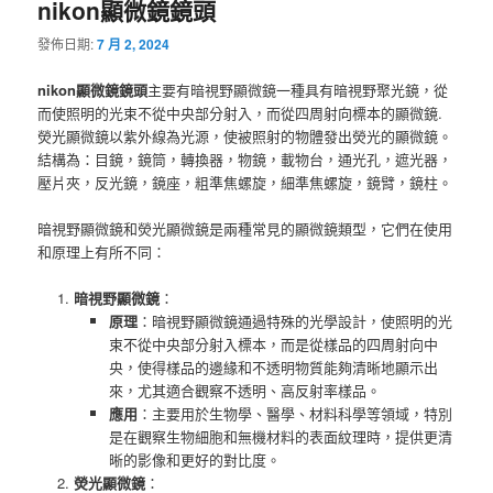
nikon顯微鏡鏡頭
覽
發佈日期:
7 月 2, 2024
nikon顯微鏡鏡頭
主要有暗視野顯微鏡一種具有暗視野聚光鏡，從
而使照明的光束不從中央部分射入，而從四周射向標本的顯微鏡.
熒光顯微鏡以紫外線為光源，使被照射的物體發出熒光的顯微鏡。
結構為：目鏡，鏡筒，轉換器，物鏡，載物台，通光孔，遮光器，
壓片夾，反光鏡，鏡座，粗準焦螺旋，細準焦螺旋，鏡臂，鏡柱。
暗視野顯微鏡和熒光顯微鏡是兩種常見的顯微鏡類型，它們在使用
和原理上有所不同：
暗視野顯微鏡
：
原理
：暗視野顯微鏡通過特殊的光學設計，使照明的光
束不從中央部分射入標本，而是從樣品的四周射向中
央，使得樣品的邊緣和不透明物質能夠清晰地顯示出
來，尤其適合觀察不透明、高反射率樣品。
應用
：主要用於生物學、醫學、材料科學等領域，特別
是在觀察生物細胞和無機材料的表面紋理時，提供更清
晰的影像和更好的對比度。
熒光顯微鏡
：