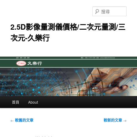
跳
跳
至
至
搜
主
輔
尋
要
助
2.5D影像量測儀價格/二次元量測/三
內
內
次元-久樂行
容
容
主
首頁
About
要
選
單
文
←
較舊的文章
較新的文章
→
章
導