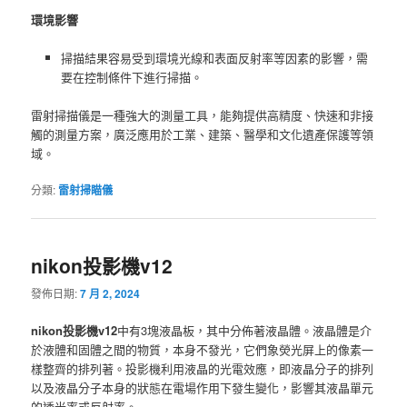
環境影響
掃描結果容易受到環境光線和表面反射率等因素的影響，需
要在控制條件下進行掃描。
雷射掃描儀是一種強大的測量工具，能夠提供高精度、快速和非接
觸的測量方案，廣泛應用於工業、建築、醫學和文化遺產保護等領
域。
分類:
雷射掃瞄儀
nikon投影機v12
發佈日期:
7 月 2, 2024
nikon投影機v12
中有3塊液晶板，其中分佈著液晶體。液晶體是介
於液體和固體之間的物質，本身不發光，它們象熒光屏上的像素一
樣整齊的排列著。投影機利用液晶的光電效應，即液晶分子的排列
以及液晶分子本身的狀態在電場作用下發生變化，影響其液晶單元
的透光率或反射率。