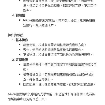
顯微鏡的設計考慮了使用者的操作便利性。無論是對
焦、樣品更換還是光源調節，都能輕鬆完成，提高工作
效率。
耐用性
Nikon顯微鏡的結構堅固，材料選用優質，能夠長期穩
定運行，減少維護成本。
操作與維護
基本操作
調整光源：根據觀察需求調整光源亮度和方向。
聚焦：使用粗調和細調焦輪將樣品清晰聚焦。
更換物鏡：根據需要選擇不同倍數的物鏡進行觀察。
定期維護
清潔光學元件：使用專用清潔工具和溶劑清潔物鏡和目
鏡。
檢查機械部分：定期檢查調焦機構和樣品台的運行狀
況，確保其正常運行。
防塵防潮：使用後應覆蓋防塵罩，存放於乾燥通風處。
Nikon顯微鏡以其卓越的光學性能、多功能性和易操作性，成為各
領域觀察和研究的理想工具。