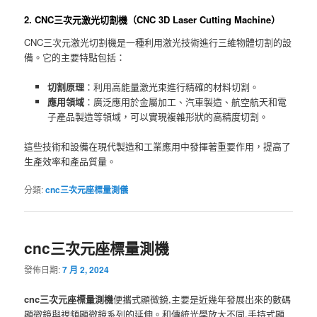
2. CNC三次元激光切割機（CNC 3D Laser Cutting Machine）
CNC三次元激光切割機是一種利用激光技術進行三維物體切割的設
備。它的主要特點包括：
切割原理
：利用高能量激光束進行精確的材料切割。
應用領域
：廣泛應用於金屬加工、汽車製造、航空航天和電
子產品製造等領域，可以實現複雜形狀的高精度切割。
這些技術和設備在現代製造和工業應用中發揮著重要作用，提高了
生產效率和產品質量。
分類:
cnc三次元座標量測儀
cnc三次元座標量測機
發佈日期:
7 月 2, 2024
cnc三次元座標量測機
便攜式顯微鏡,主要是近幾年發展出來的數碼
顯微鏡與視頻顯微鏡系列的延伸。和傳統光學放大不同,手持式顯