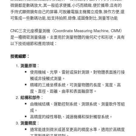
微鏡都是數碼放大,其一般追求便攜,小巧而精緻,便於攜帶;且有的
手持式顯微鏡有自己的屏幕,可脫離電腦主機獨立成像,操作方便,還
可集成一些數碼功能,如支持拍照,錄像,或圖像對比,測量等功能
CNC三次元座標量測機（Coordinate Measuring Machine, CMM）
是一種精密測量儀器，主要用於測量物體的幾何尺寸和形狀，具有
以下技術細節和應用領域：
技術細節：
測量原理
：
使用機械、光學、雷射或探針測頭，對物體表面進行接
觸或非接觸式測量。
精確的三維坐標系統，可測量物體的長度、寬度、高
度、直徑、距離、曲率和表面輪廓等。
結構和部件
：
由機械結構、運動控制系統、測頭系統、測量軟件等組
成。
高精度的線性導軌、減速機構和探針觸發系統。
測量精度
：
通常能達到微米或甚至更高的精度水準，適用於高精度
工業製造和品質控制。