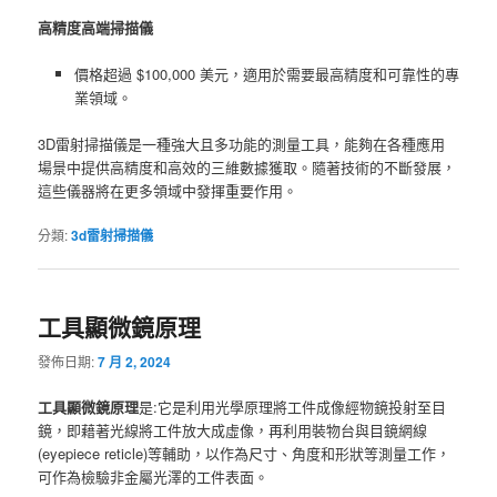
高精度高端掃描儀
價格超過 $100,000 美元，適用於需要最高精度和可靠性的專
業領域。
3D雷射掃描儀是一種強大且多功能的測量工具，能夠在各種應用
場景中提供高精度和高效的三維數據獲取。隨著技術的不斷發展，
這些儀器將在更多領域中發揮重要作用。
分類:
3d雷射掃描儀
工具顯微鏡原理
發佈日期:
7 月 2, 2024
工具顯微鏡原理
是:它是利用光學原理將工件成像經物鏡投射至目
鏡，即藉著光線將工件放大成虛像，再利用裝物台與目鏡網線
(eyepiece reticle)等輔助，以作為尺寸、角度和形狀等測量工作，
可作為檢驗非金屬光澤的工件表面。