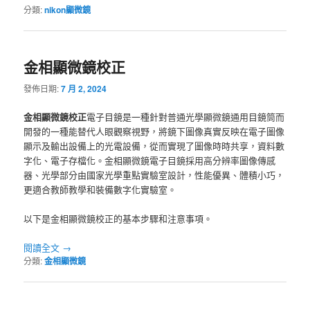
分類:
nikon顯微鏡
金相顯微鏡校正
發佈日期:
7 月 2, 2024
金相顯微鏡校正
電子目鏡是一種針對普通光學顯微鏡通用目鏡筒而
開發的一種能替代人眼觀察視野，將鏡下圖像真實反映在電子圖像
顯示及輸出設備上的光電設備，從而實現了圖像時時共享，資料數
字化、電子存檔化。金相顯微鏡電子目鏡採用高分辨率圖像傳感
器、光學部分由國家光學重點實驗室設計，性能優異、體積小巧，
更適合教師教學和裝備數字化實驗室。
以下是金相顯微鏡校正的基本步驟和注意事項。
閱讀全文
→
分類:
金相顯微鏡