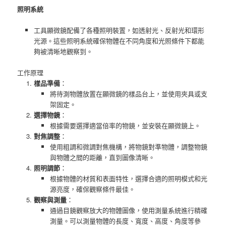
照明系統
工具顯微鏡配備了各種照明裝置，如透射光、反射光和環形
光源。這些照明系統確保物體在不同角度和光照條件下都能
夠被清晰地觀察到。
工作原理
樣品準備
：
將待測物體放置在顯微鏡的樣品台上，並使用夾具或支
架固定。
選擇物鏡
：
根據需要選擇適當倍率的物鏡，並安裝在顯微鏡上。
對焦調整
：
使用粗調和微調對焦機構，將物鏡對準物體，調整物鏡
與物體之間的距離，直到圖像清晰。
照明調節
：
根據物體的材質和表面特性，選擇合適的照明模式和光
源亮度，確保觀察條件最佳。
觀察與測量
：
通過目鏡觀察放大的物體圖像，使用測量系統進行精確
測量。可以測量物體的長度、寬度、高度、角度等參