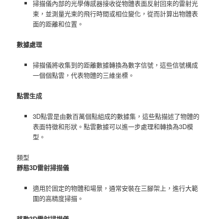
掃描儀內部的光學傳感器接收從物體表面反射回來的雷射光
束，並測量光束的飛行時間或相位變化，從而計算出物體表
面的距離和位置。
數據處理
掃描儀將收集到的距離數據轉換為數字信號，這些信號構成
一個個點雲，代表物體的三維坐標。
點雲生成
3D點雲是由數百萬個點組成的數據集，這些點描述了物體的
表面特徵和形狀。點雲數據可以進一步處理和轉換為3D模
型。
類型
靜態3D雷射掃描儀
適用於固定的物體和場景，通常安裝在三腳架上，進行大範
圍的高精度掃描。
移動3D雷射掃描儀