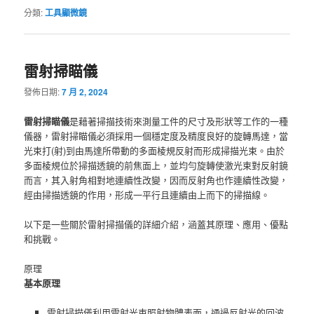
分類:
工具顯微鏡
雷射掃瞄儀
發佈日期:
7 月 2, 2024
雷射掃瞄儀
是藉著掃描技術來測量工件的尺寸及形狀等工作的一種
儀器，雷射掃瞄儀必須採用一個穩定度及精度良好的旋轉馬達，當
光束打(射)到由馬達所帶動的多面棱規反射而形成掃描光束。由於
多面棱規位於掃描透鏡的前焦面上，並均勻旋轉使激光束對反射鏡
而言，其入射角相對地連續性改變，因而反射角也作連續性改變，
經由掃描透鏡的作用，形成一平行且連續由上而下的掃描線。
以下是一些關於雷射掃描儀的詳細介紹，涵蓋其原理、應用、優點
和挑戰。
原理
基本原理
雷射掃描儀利用雷射光束照射物體表面，通過反射光的回波