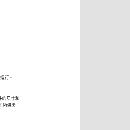
常運行。
。
工件的尺寸和
能夠保證