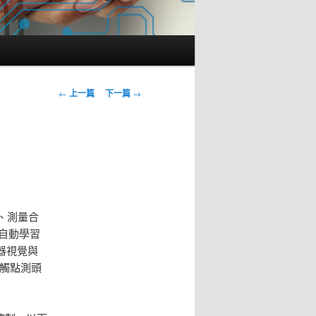
文
←
上一篇
下一篇
→
章
導
覽
、測量合
自動學習
器視覺與
觸點測頭