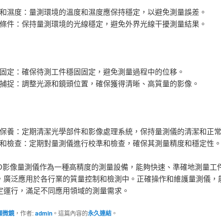
和濕度：量測環境的溫度和濕度應保持穩定，以避免測量誤差。
條件：保持量測環境的光線穩定，避免外界光線干擾測量結果。
固定：確保待測工件穩固固定，避免測量過程中的位移。
捕捉：調整光源和鏡頭位置，確保獲得清晰、高質量的影像。
保養：定期清潔光學部件和影像處理系統，保持量測儀的清潔和正
和檢查：定期對量測儀進行校準和檢查，確保其測量精度和穩定性
 2.5D影像量測儀作為一種高精度的測量設備，能夠快速、準確地測量
，廣泛應用於各行業的質量控制和檢測中。正確操作和維護量測儀，
定運行，滿足不同應用領域的測量需求。
n顯微鏡
，作者:
admin
。這篇內容的
永久連結
。