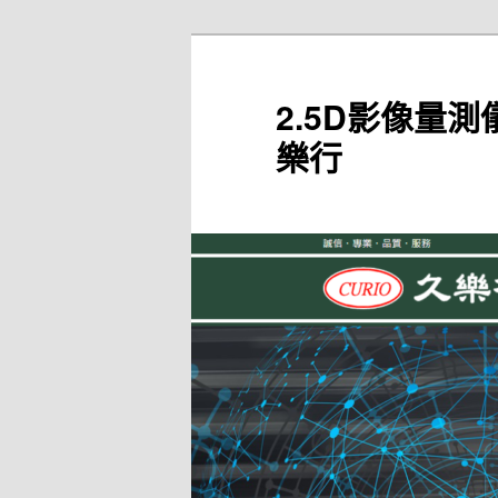
跳
至
主
2.5D影像量測
要
樂行
內
容