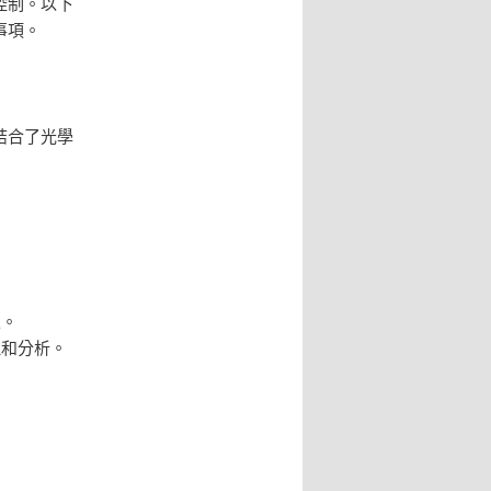
量控制。以下
事項。
它結合了光學
像。
理和分析。
。