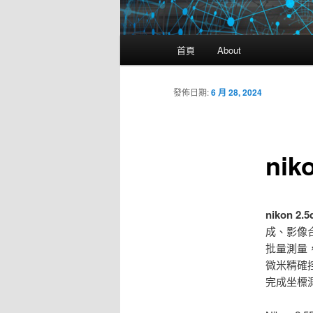
主
首頁
About
要
選
單
發佈日期:
6 月 28, 2024
ni
nikon 2
成、影像
批量測量
微米精確
完成坐標