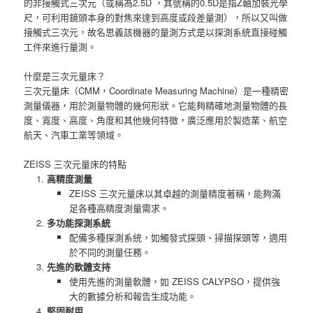
的非接觸式三次元（或稱為2.5D ，其號稱的0.5D是指Z軸加裝光學
尺，可利用鏡頭本身的對焦來達到高度或段差量測），所以又叫做
接觸式三次元，故名思義該機器的量測方式是以探測系統直接碰觸
工件來進行量測。
什麼是三次元量床？
三次元量床（CMM，Coordinate Measuring Machine）是一種精密
測量儀器，用於測量物體的幾何形狀。它能夠精確地測量物體的長
度、寬度、高度、角度和其他幾何特徵，廣泛應用於製造業、航空
航天、汽車工業等領域。
ZEISS 三次元量床的特點
高精度測量
ZEISS 三次元量床以其卓越的測量精度著稱，能夠滿
足各種高精度測量需求。
多功能探測系統
配備多種探測系統，如觸發式探頭、掃描探頭等，適用
於不同的測量任務。
先進的軟體支持
使用先進的測量軟體，如 ZEISS CALYPSO，提供強
大的數據分析和報告生成功能。
堅固耐用