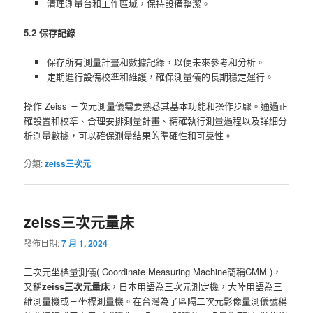
清理測量台和工作區域，保持設備整潔。
5.2 保存記錄
保存所有測量計畫和數據記錄，以便未來參考和分析。
定期進行設備校準和維護，確保測量儀的長期穩定運行。
操作 Zeiss 三次元測量儀需要熟悉其基本功能和操作步驟。通過正
確設置和校準、合理安排測量計畫、精確執行測量過程以及詳細分
析測量數據，可以確保測量結果的準確性和可靠性。
分類:
zeiss三次元
zeiss三次元量床
發佈日期:
7 月 1, 2024
三次元坐標量測儀( Coordinate Measuring Machine簡稱CMM )，
又稱
zeiss三次元量床
，日本用語為三次元測定機，大陸用語為三
維測量機或三坐標測量機。在台灣為了區隔二次元影像量測儀號稱