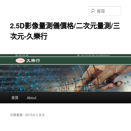
跳
跳
至
至
搜
主
輔
尋
要
助
2.5D影像量測儀價格/二次元量測/三
內
內
次元-久樂行
容
容
主
首頁
About
要
選
單
分類彙整:
ZEISS三次元