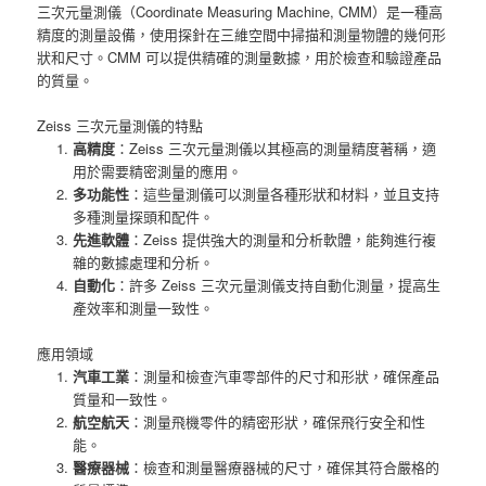
三次元量測儀（Coordinate Measuring Machine, CMM）是一種高
精度的測量設備，使用探針在三維空間中掃描和測量物體的幾何形
狀和尺寸。CMM 可以提供精確的測量數據，用於檢查和驗證產品
的質量。
Zeiss 三次元量測儀的特點
高精度
：Zeiss 三次元量測儀以其極高的測量精度著稱，適
用於需要精密測量的應用。
多功能性
：這些量測儀可以測量各種形狀和材料，並且支持
多種測量探頭和配件。
先進軟體
：Zeiss 提供強大的測量和分析軟體，能夠進行複
雜的數據處理和分析。
自動化
：許多 Zeiss 三次元量測儀支持自動化測量，提高生
產效率和測量一致性。
應用領域
汽車工業
：測量和檢查汽車零部件的尺寸和形狀，確保產品
質量和一致性。
航空航天
：測量飛機零件的精密形狀，確保飛行安全和性
能。
醫療器械
：檢查和測量醫療器械的尺寸，確保其符合嚴格的