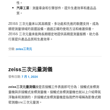
性。
汽車工業
：測量車身和引擎部件，提升生產效率和產品品
質。
ZEISS 三次元量床以其高精度、多功能和先進的軟體支持，成為
精密測量領域的首選設備。通過正確的使用方法和維護保養，
ZEISS 三次元量床能夠長期穩定地提供高精度測量服務，助力各
行業提升產品品質和生產效率。
分類:
zeiss三次元
zeiss三次元量測儀
發佈日期:
7 月 1, 2024
zeiss三次元量測儀
按是否接觸工件表面即可分為：接觸式坐標測
量機與非接觸式坐標測量機。接觸式坐標測量機也就以上介紹帶氣
浮軸承和測頭的，非接觸式坐標測量機是指我們市場稱為影像式精
密測繪cnc三次元量測。