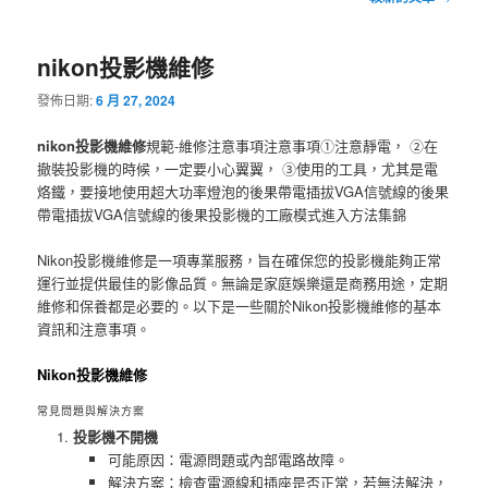
章
導
nikon投影機維修
覽
發佈日期:
6 月 27, 2024
nikon投影機維修
規範-維修注意事項注意事項①注意靜電， ②在
撤裝投影機的時候，一定要小心翼翼， ③使用的工具，尤其是電
烙鐵，要接地使用超大功率燈泡的後果帶電插拔VGA信號線的後果
帶電插拔VGA信號線的後果投影機的工廠模式進入方法集錦
Nikon投影機維修是一項專業服務，旨在確保您的投影機能夠正常
運行並提供最佳的影像品質。無論是家庭娛樂還是商務用途，定期
維修和保養都是必要的。以下是一些關於Nikon投影機維修的基本
資訊和注意事項。
Nikon投影機維修
常見問題與解決方案
投影機不開機
可能原因：電源問題或內部電路故障。
解決方案：檢查電源線和插座是否正常，若無法解決，