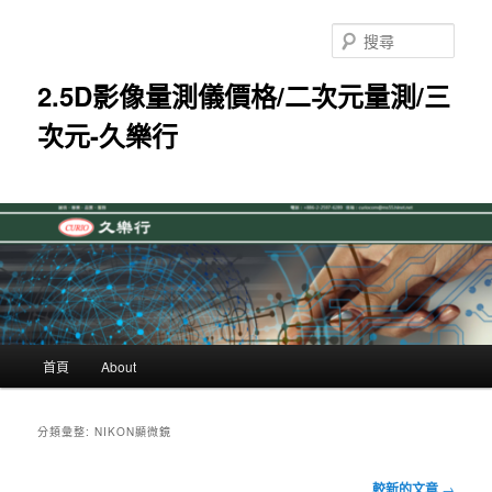
跳
跳
至
至
搜
主
輔
尋
要
助
2.5D影像量測儀價格/二次元量測/三
內
內
次元-久樂行
容
容
主
首頁
About
要
選
單
分類彙整:
NIKON顯微鏡
文
較新的文章
→