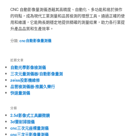
CNC 自動影像量測儀憑藉其高精度、自動化、多功能和易於操作
的特點，成為現代工業測量和品質檢測的理想工具。通過正確的使
用和維護，它能夠長期穩定地提供精確的測量結果，助力各行業提
升產品品質和生產效率。
分類:
cnc自動影像量測儀
近期文章
自動光學影像檢測儀
三次元量測儀器/自動影像量測
zeiss投影機維修
品管檢測儀器-推薦久樂行
快速量測儀
分類
2.5d影像式工具顯微鏡
3d雷射掃描儀
cnc三次元座標量測儀
cnc三次元影像量測儀