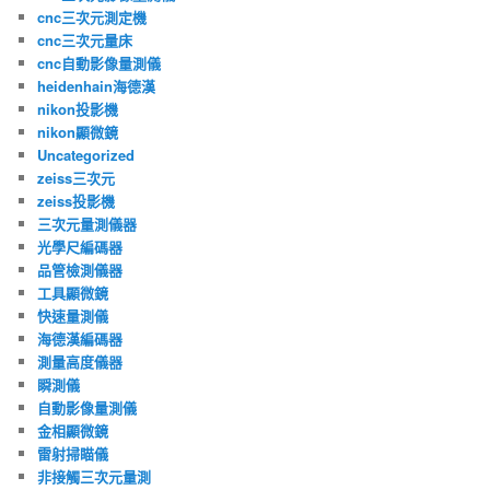
cnc三次元測定機
cnc三次元量床
cnc自動影像量測儀
heidenhain海德漢
nikon投影機
nikon顯微鏡
Uncategorized
zeiss三次元
zeiss投影機
三次元量測儀器
光學尺編碼器
品管檢測儀器
工具顯微鏡
快速量測儀
海德漢編碼器
測量高度儀器
瞬測儀
自動影像量測儀
金相顯微鏡
雷射掃瞄儀
非接觸三次元量測