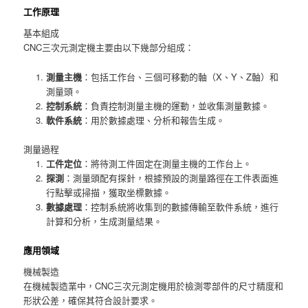
工作原理
基本組成
CNC三次元測定機主要由以下幾部分組成：
測量主機
：包括工作台、三個可移動的軸（X、Y、Z軸）和
測量頭。
控制系統
：負責控制測量主機的運動，並收集測量數據。
軟件系統
：用於數據處理、分析和報告生成。
測量過程
工件定位
：將待測工件固定在測量主機的工作台上。
探測
：測量頭配有探針，根據預設的測量路徑在工件表面進
行點擊或掃描，獲取坐標數據。
數據處理
：控制系統將收集到的數據傳輸至軟件系統，進行
計算和分析，生成測量結果。
應用領域
機械製造
在機械製造業中，CNC三次元測定機用於檢測零部件的尺寸精度和
形狀公差，確保其符合設計要求。