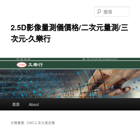
跳
跳
至
至
搜
主
輔
尋
要
助
2.5D影像量測儀價格/二次元量測/三
內
內
次元-久樂行
容
容
主
首頁
About
要
選
單
分類彙整:
CNC三次元測定機