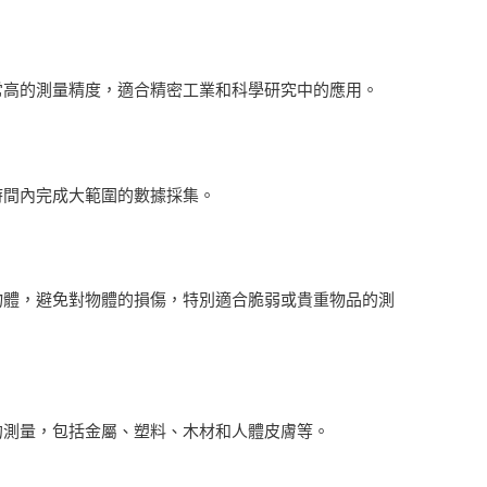
常高的測量精度，適合精密工業和科學研究中的應用。
時間內完成大範圍的數據採集。
物體，避免對物體的損傷，特別適合脆弱或貴重物品的測
的測量，包括金屬、塑料、木材和人體皮膚等。