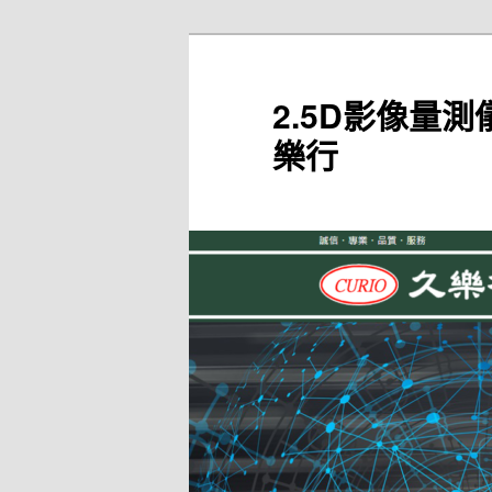
跳
跳
至
至
主
輔
2.5D影像量測
要
助
樂行
內
內
容
容