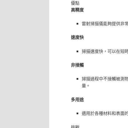
優點
高精度
雷射掃描儀能夠提供非
速度快
掃描速度快，可以在短
非接觸
掃描過程中不接觸被測
量。
多用途
適用於各種材料和表面
挑戰