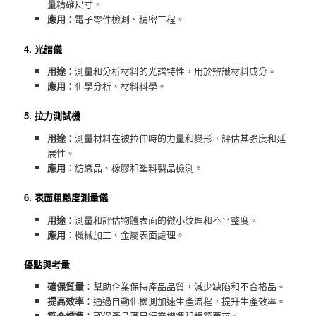
量精確尺寸。
應用
：電子零件檢測、精密工程。
4. 光譜儀
用途
：測量和分析材料的光譜特性，用於辨識材料成分。
應用
：化學分析、材料科學。
5. 拉力測試機
用途
：測量材料在被拉伸時的力量和變形，評估其強度和延
展性。
應用
：紡織品、橡膠和塑料製品檢測。
6. 表面粗糙度測量儀
用途
：測量和評估物體表面的微小紋理和不平整度。
應用
：機械加工、金屬表面處理。
優點與考量
確保質量
：幫助企業保持產品品質，減少缺陷和不合格品。
提高效率
：通過自動化檢測加速生產流程，提升生產效率。
符合標準
：確保產品滿足行業標準和規範要求。