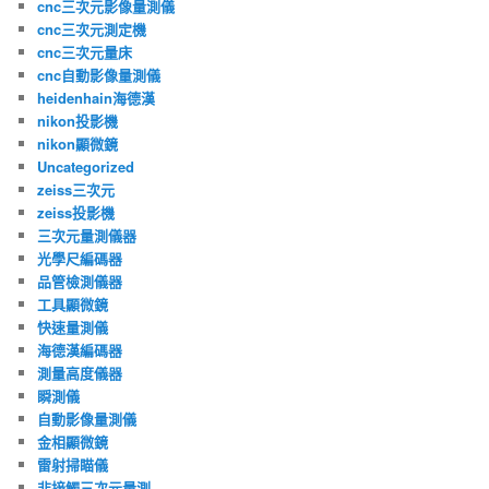
cnc三次元影像量測儀
cnc三次元測定機
cnc三次元量床
cnc自動影像量測儀
heidenhain海德漢
nikon投影機
nikon顯微鏡
Uncategorized
zeiss三次元
zeiss投影機
三次元量測儀器
光學尺編碼器
品管檢測儀器
工具顯微鏡
快速量測儀
海德漢編碼器
測量高度儀器
瞬測儀
自動影像量測儀
金相顯微鏡
雷射掃瞄儀
非接觸三次元量測