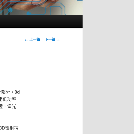
文
←
上一篇
下一篇
→
章
導
覽
等部分。
3d
用低功率
鏡，當光
3D雷射掃