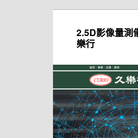
跳
至
主
2.5D影像量測
要
樂行
內
容