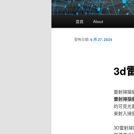
主
首頁
About
要
選
單
發佈日期:
6 月 27, 2024
3d
雷射掃描
雷射掃描
的可見光
束射入掃
3D雷射